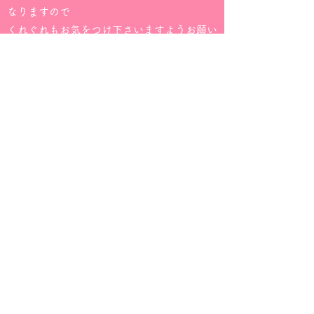
なりますので
くれぐれもお気をつけ下さいますようお願い
致します。
◆
営業力パワーアップ
◆
リーダーシップ向上
◆
人間関係改善
◆ 恋愛・婚活成就
(好かれる会話)
◆
異業種交流会等々での自己アピール
◆ (TPO に配慮した)
嫌われない会話
◆
子育て上達
◆
SNS に頼らないコミュニケーション力
etc.
その他、ご要望に応じたレッスンを
全てオーダーメイドで承ります。